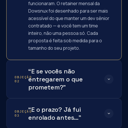
funcionaram. O retainer mensal da
Dowsnux foi desenhado para ser mais
acessível do que manter um dev sênior
contratado — e você tem um time
inteiro, não uma pessoa só. Cada
proposta é feita sob medida para o
tamanho do seu projeto.
“E se vocês não
OBJEÇÃO
entregarem o que
02
prometem?”
Essa é a objeção mais honesta que
“E o prazo? Já fui
existe — e a resposta está nos nossos
OBJEÇÃO
03
clientes. Start55, Siebert e Habii.tech
enrolado antes…”
não renovariam mensalmente se não