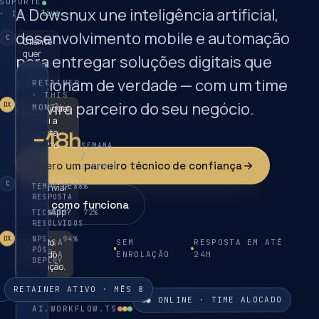
SUPORTE
●
A Dowsnux une inteligência artificial,
· IA
live
desenvolvimento mobile e automação
C
Cliente
quer
para entregar soluções digitais que
trocar
plano
funcionam de verdade — com um time
RETAINER
· THIS
que vira parceiro do seu negócio.
DX
MONTH
Identifiquei.
Já criei a
−18h
proposta
com 12%
SEMANA
off.
/
Quero um parceiro técnico de confiança
CLIENTE
C
%
88
TEMPO DE
Pode enviar
RESPOSTA
pelo
Ver como funciona
WhatsApp?
%
72
TICKETS
RESOLVIDOS
%
94
NPS
DX
Enviado.
CONVERSA
SEM
RESPOSTA EM ATÉ
PÓS-
Aguardo
GRATUITA
ENROLAÇÃO
24H
DEPLOY
aprovação.
RETAINER ATIVO · MÊS 8
● ONLINE · TIME ALOCADO
AI.WORKFLOW.TS