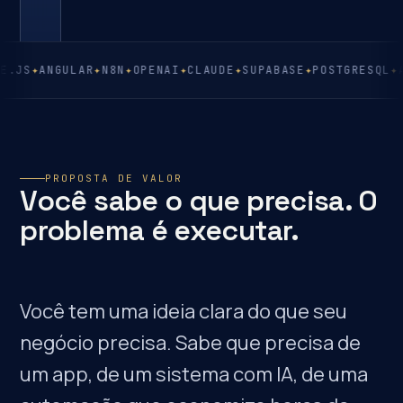
createAgent({
=
agent
const
01
'reduzir tempo de resposta',
goal:
02
[crm, whatsapp, n8n],
tools:
03
GULAR
✦
N8N
✦
OPENAI
✦
CLAUDE
✦
SUPABASE
✦
POSTGRESQL
✦
AWS
✦
STRI
'claude-haiku-4'
model:
04
});
05
06
deploy()
agent.
await
07
PROPOSTA DE VALOR
Você sabe o que precisa. O
problema é executar.
Você tem uma ideia clara do que seu
negócio precisa. Sabe que precisa de
um app, de um sistema com IA, de uma